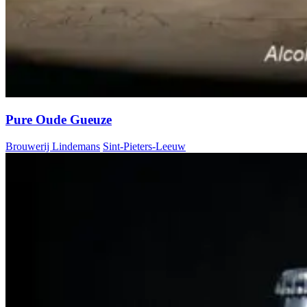
Pure Oude Gueuze
Brouwerij Lindemans
Sint-Pieters-Leeuw