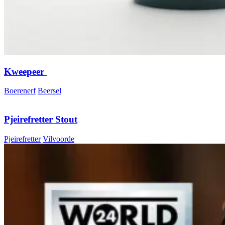
Kweepeer
Boerenerf
Beersel
Pjeirefretter Stout
Pjeirefretter
Vilvoorde