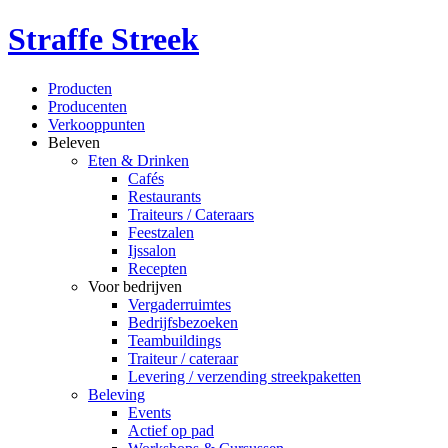
Straffe Streek
Producten
Producenten
Verkooppunten
Beleven
Eten & Drinken
Cafés
Restaurants
Traiteurs / Cateraars
Feestzalen
Ijssalon
Recepten
Voor bedrijven
Vergaderruimtes
Bedrijfsbezoeken
Teambuildings
Traiteur / cateraar
Levering / verzending streekpaketten
Beleving
Events
Actief op pad