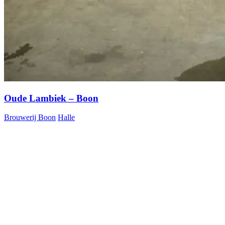
Oude Lambiek – Boon
Brouwerij Boon
Halle