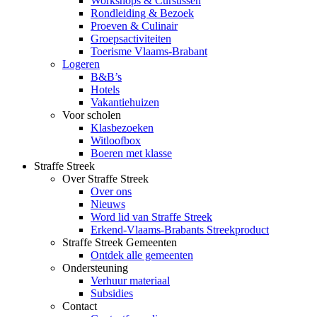
Workshops & Cursussen
Rondleiding & Bezoek
Proeven & Culinair
Groepsactiviteiten
Toerisme Vlaams-Brabant
Logeren
B&B’s
Hotels
Vakantiehuizen
Voor scholen
Klasbezoeken
Witloofbox
Boeren met klasse
Straffe Streek
Over Straffe Streek
Over ons
Nieuws
Word lid van Straffe Streek
Erkend-Vlaams-Brabants Streekproduct
Straffe Streek Gemeenten
Ontdek alle gemeenten
Ondersteuning
Verhuur materiaal
Subsidies
Contact