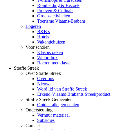
Workshops & Cursussen
Rondleiding & Bezoek
Proeven & Culinair
Groepsactiviteiten
Toerisme Vlaams-Brabant
Logeren
B&B’s
Hotels
Vakantiehuizen
Voor scholen
Klasbezoeken
Witloofbox
Boeren met klasse
Straffe Streek
Over Straffe Streek
Over ons
Nieuws
Word lid van Straffe Streek
Erkend-Vlaams-Brabants Streekproduct
Straffe Streek Gemeenten
Ontdek alle gemeenten
Ondersteuning
Verhuur materiaal
Subsidies
Contact