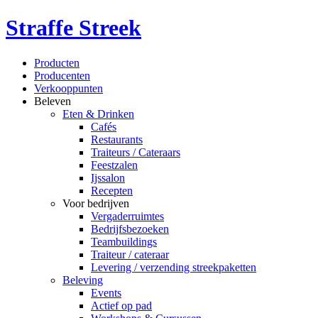
Straffe Streek
Producten
Producenten
Verkooppunten
Beleven
Eten & Drinken
Cafés
Restaurants
Traiteurs / Cateraars
Feestzalen
Ijssalon
Recepten
Voor bedrijven
Vergaderruimtes
Bedrijfsbezoeken
Teambuildings
Traiteur / cateraar
Levering / verzending streekpaketten
Beleving
Events
Actief op pad