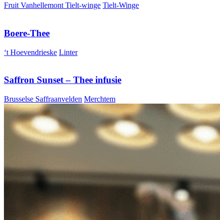
Fruit Vanhellemont Tielt-winge
Tielt-Winge
Boere-Thee
‘t Hoevendrieske
Linter
Saffron Sunset – Thee infusie
Brusselse Saffraanvelden
Merchtem