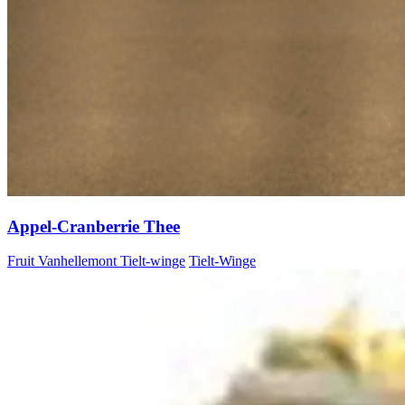
Appel-Cranberrie Thee
Fruit Vanhellemont Tielt-winge
Tielt-Winge