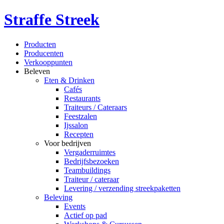
Straffe Streek
Producten
Producenten
Verkooppunten
Beleven
Eten & Drinken
Cafés
Restaurants
Traiteurs / Cateraars
Feestzalen
Ijssalon
Recepten
Voor bedrijven
Vergaderruimtes
Bedrijfsbezoeken
Teambuildings
Traiteur / cateraar
Levering / verzending streekpaketten
Beleving
Events
Actief op pad