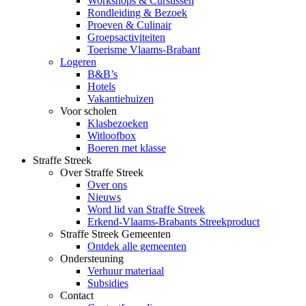
Workshops & Cursussen
Rondleiding & Bezoek
Proeven & Culinair
Groepsactiviteiten
Toerisme Vlaams-Brabant
Logeren
B&B’s
Hotels
Vakantiehuizen
Voor scholen
Klasbezoeken
Witloofbox
Boeren met klasse
Straffe Streek
Over Straffe Streek
Over ons
Nieuws
Word lid van Straffe Streek
Erkend-Vlaams-Brabants Streekproduct
Straffe Streek Gemeenten
Ontdek alle gemeenten
Ondersteuning
Verhuur materiaal
Subsidies
Contact