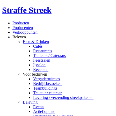
Straffe Streek
Producten
Producenten
Verkooppunten
Beleven
Eten & Drinken
Cafés
Restaurants
Traiteurs / Cateraars
Feestzalen
Ijssalon
Recepten
Voor bedrijven
Vergaderruimtes
Bedrijfsbezoeken
Teambuildings
Traiteur / cateraar
Levering / verzending streekpaketten
Beleving
Events
Actief op pad