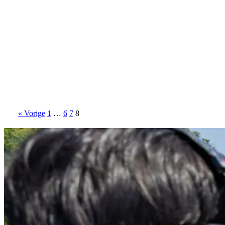
« Vorige
1
…
6
7
8