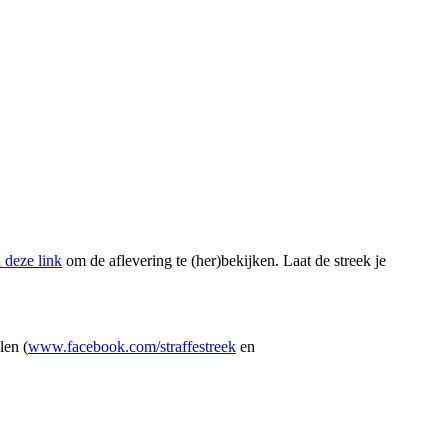
a deze link
om de aflevering te (her)bekijken. Laat de streek je
len (
www.facebook.com/straffestreek
en