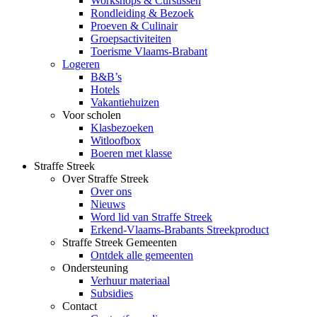
Workshops & Cursussen
Rondleiding & Bezoek
Proeven & Culinair
Groepsactiviteiten
Toerisme Vlaams-Brabant
Logeren
B&B’s
Hotels
Vakantiehuizen
Voor scholen
Klasbezoeken
Witloofbox
Boeren met klasse
Straffe Streek
Over Straffe Streek
Over ons
Nieuws
Word lid van Straffe Streek
Erkend-Vlaams-Brabants Streekproduct
Straffe Streek Gemeenten
Ontdek alle gemeenten
Ondersteuning
Verhuur materiaal
Subsidies
Contact